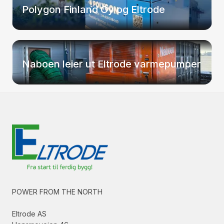
Polygon Finland Oy og Eltrode
Naboen leier ut Eltrode varmepumper
POWER FROM THE NORTH
Eltrode AS