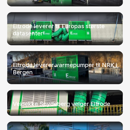
Eltrode leverer til Europas største
datasenter
Eltrode leverer varmepumper til NRK i
Bergen
Veidekke Spydeberg velger Eltrode