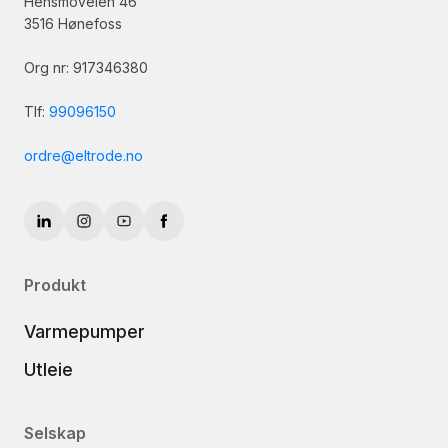
Hensmoveien 46
3516 Hønefoss
Org nr: 917346380
Tlf:
99096150
ordre@eltrode.no
Produkt
Varmepumper
Utleie
Selskap