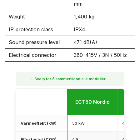
mm
Weight
1,400 kg
IP protection class
IPX4
Sound pressure level
≤71 dB(A)
Electrical connector
380–415V / 3N / 50Hz
←
Sveip for å sammenligne alle modeller
→
ECT50 Nordic
XHP40
Varmeeffekt (kW)
53 kW
49 kW
Effektivitet (COP)
4,8
4,8