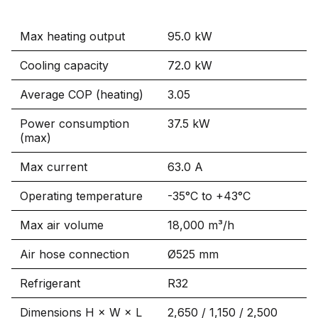
Max heating output
95.0 kW
Cooling capacity
72.0 kW
Average COP (heating)
3.05
Power consumption
37.5 kW
(max)
Max current
63.0 A
Operating temperature
-35°C to +43°C
Max air volume
18,000 m³/h
Air hose connection
Ø525 mm
Refrigerant
R32
Dimensions H × W × L
2,650 / 1,150 / 2,500