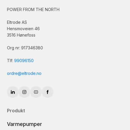
POWER FROM THE NORTH
Eltrode AS
Hensmoveien 46
3516 Hønefoss
Org nr: 917346380
Tlf:
99096150
ordre@eltrode.no
Produkt
Varmepumper