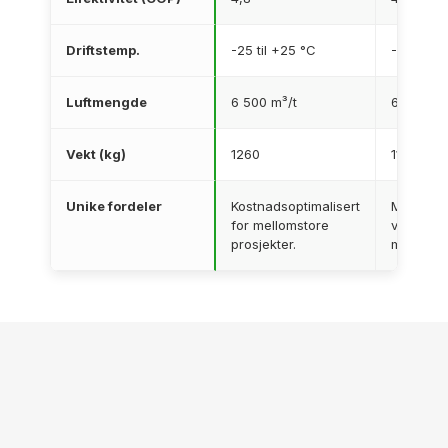
Driftstemp.
-25 til +25 °C
-25 til +
Luftmengde
6 500 m³/t
6 500 m³
Vekt (kg)
1260
1160
Unike fordeler
Kostnadsoptimalisert
Markeds
for mellomstore
virknings
prosjekter.
mindre b