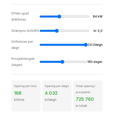
Effekt spart
84
kW
(kW/time)
Strømpris (kr/kWh)
kr
2,0
Driftstimer per
24
t/døgn
døgn
Prosjektlengde
180
dager
(dager)
Sparing per time
Sparing per døgn
Total sparing i
168
4 032
prosjektet
725 760
kr/time
kr/døgn
kr totalt