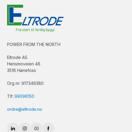
POWER FROM THE NORTH
Eltrode AS
Hensmoveien 46
3516 Hønefoss
Org nr: 917346380
Tlf:
99096150
ordre@eltrode.no