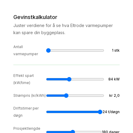
Gevinstkalkulator
Juster verdiene for å se hva Eltrode varmepumper
kan spare din byggeplass.
Antall
1
stk
varmepumper
Effekt spart
84
kW
(kW/time)
Strømpris (kr/kWh)
kr
2,0
Driftstimer per
24
t/døgn
døgn
Prosjektlengde
180
dager