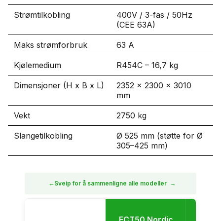
Strømtilkobling
400V / 3-fas / 50Hz
(CEE 63A)
Maks strømforbruk
63 A
Kjølemedium
R454C – 16,7 kg
Dimensjoner (H x B x L)
2352 x 2300 x 3010
mm
Vekt
2750 kg
Slangetilkobling
Ø 525 mm (støtte for Ø
305–425 mm)
←
Sveip for å sammenligne alle modeller
→
ECT50 Nordic
XHP40