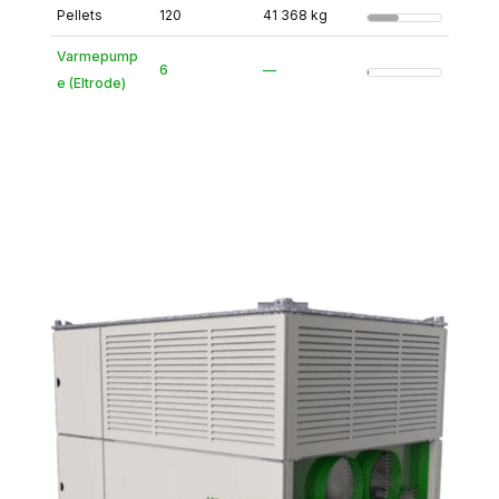
Pellets
120
41 368 kg
Varmepump
6
—
e (Eltrode)