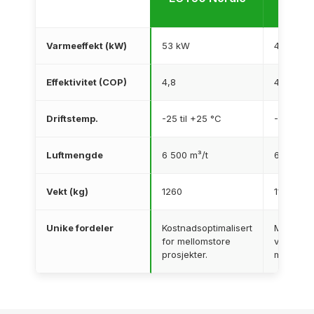
Varmeeffekt (kW)
53 kW
49 kW
Effektivitet (COP)
4,8
4,8
Driftstemp.
-25 til +25 °C
-25 til +
Luftmengde
6 500 m³/t
6 500 m³
Vekt (kg)
1260
1160
Unike fordeler
Kostnadsoptimalisert
Markeds
for mellomstore
virknings
prosjekter.
mindre b